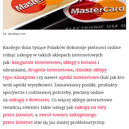
fot. pixabay.com
Każdego dnia tysiące Polaków dokonuje płatności online
robiąc zakupy w takich sklepach internetowych
jak:
księgarnie internetowe
,
sklepy z butami
i
ubraniami,
drogerie internetowe
,
chińskie sklepy
typu Aliexpress
czy nawet
apteki internetowe
(lub jak kto
woli apteki wysyłkowe). Zamawiamy posiłki, produkty
spożywcze i codziennej potrzeby, płacimy online
za
zakupy z dowozem
. Co więcej sklepy internetowe
świadczą również takie usługi jak
zakupy na raty
przez internet
, a
zwrot towaru zakupionego
przez internet
stał się już mniej problematyczny.