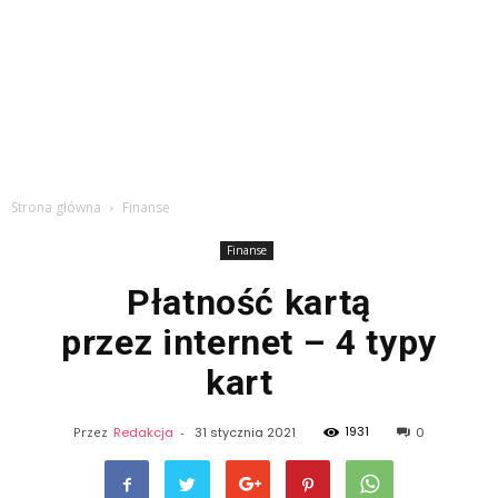
Strona główna
Finanse
Finanse
Płatność kartą
przez internet – 4 typy
kart
1931
Przez
Redakcja
-
31 stycznia 2021
0