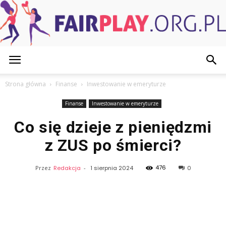
FairPlay.org.pl
Strona główna
Finanse
Inwestowanie w emeryturze
Finanse
Inwestowanie w emeryturze
Co się dzieje z pieniędzmi
z ZUS po śmierci?
476
Przez
Redakcja
-
1 sierpnia 2024
0