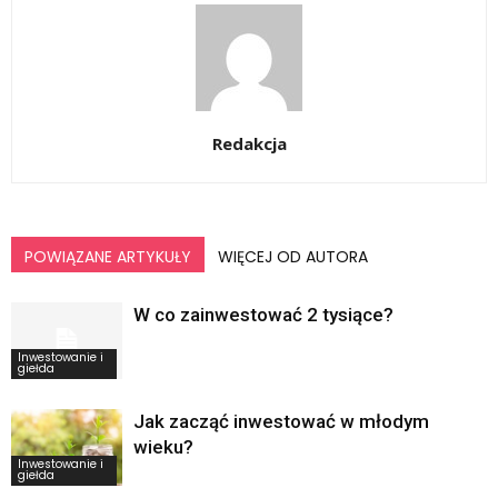
Redakcja
POWIĄZANE ARTYKUŁY
WIĘCEJ OD AUTORA
W co zainwestować 2 tysiące?
Inwestowanie i
giełda
Jak zacząć inwestować w młodym
wieku?
Inwestowanie i
giełda