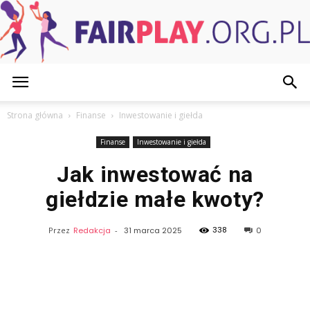
FairPlay.org.pl
Strona główna
Finanse
Inwestowanie i giełda
Finanse
Inwestowanie i giełda
Jak inwestować na
giełdzie małe kwoty?
338
Przez
Redakcja
-
31 marca 2025
0