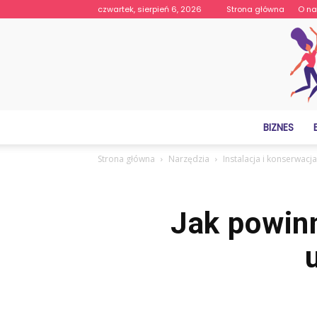
czwartek, sierpień 6, 2026
Strona główna
O n
BIZNES
Strona główna
Narzędzia
Instalacja i konserwac
Jak powin