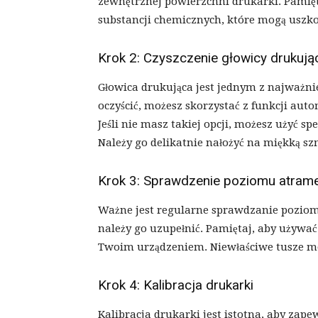
zewnętrznej powierzchni drukarki. Pamięt
substancji chemicznych, które mogą uszko
Krok 2: Czyszczenie głowicy drukują
Głowica drukująca jest jednym z najważni
oczyścić, możesz skorzystać z funkcji au
Jeśli nie masz takiej opcji, możesz użyć s
Należy go delikatnie nałożyć na miękką szm
Krok 3: Sprawdzenie poziomu atram
Ważne jest regularne sprawdzanie poziomu
należy go uzupełnić. Pamiętaj, aby używać
Twoim urządzeniem. Niewłaściwe tusze m
Krok 4: Kalibracja drukarki
Kalibracja drukarki jest istotna, aby zap