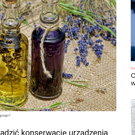
In
C
w
jącego?
adzić konserwację urządzenia