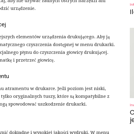
aj, aby nie używać żadnych ostrych narzędzi ani
In
dzić urządzenie.
I
cej
ejszych elementów urządzenia drukującego. Aby ją
tomatycznego czyszczenia dostępnej w menu drukarki.
pecjalnego płynu do czyszczenia głowicy drukującej.
atkę i przetrzeć głowicę.
entu
 atramentu w drukarce. Jeśli poziom jest niski,
 tylko oryginalnych tuszy, które są kompatybilne z
ogą spowodować uszkodzenie drukarki.
In
C
j
ewnić dokładne i wysokiej jakości wydruki. W menu