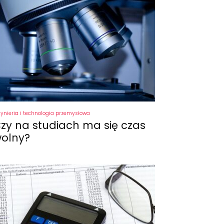
żynieria i technologia przemysłowa
zy na studiach ma się czas
olny?