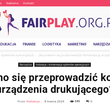
as
Reklama
Kontakt
EDUKACJA
FINANSE
LOGISTYKA
MARKETING
NARZĘDZI
FairPlay.org.pl
ja systemów operacyjnych
Jak powinno się przeprowadzić konserwację urząd
Narzędzia
Instalacja i konserwacja systemów operacyjnych
no się przeprowadzić k
urządzenia drukującego
585
Przez
Redakcja
-
8 marca 2024
0