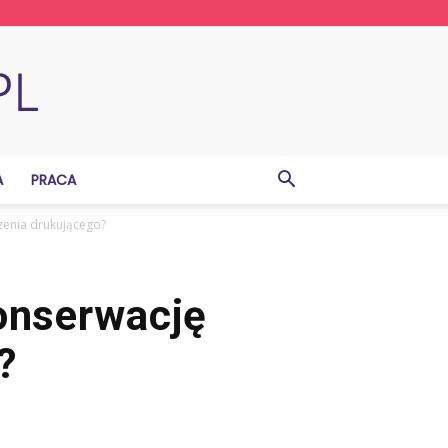
A
PRACA
zenia drukującego?
onserwację
?